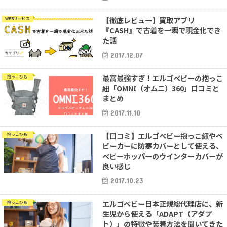
【徹底レビュー】買取アプリ
WEBサービス
『CASH』で古着を一瞬で現金化でき
た話
2017.12.07
最高最強すぎ！エルゴベビーの抱っこ
抱っこひも
紐「OMNI（オムニ）360」口コミと
まとめ
2017.11.10
【口コミ】エルゴベビー抱っこ紐やベ
抱っこひも
ビーカーに防寒カバーとして使える、
ベビーホッパーのウインターカバーが
良い感じ
2017.10.23
エルゴベビー日本正規総代理店に、新
抱っこひも
生児から使える「ADAPT（アダプ
ト）」の特徴や装着方法を聞いてきた