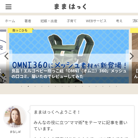
ホーム
著者
妊娠・出産
子育て
WEBサービス
考え
ブ
抱っこひも
試
良品！エルゴベビー抱っこ紐「OMNI（オムニ）360」メッシュ
【
の口コミ。届いたのでレビューしてみた
ん
ままはっくへようこそ！
みんなの役に立つ“ママ術”をテーマに記事を書い
ています。
まなしば