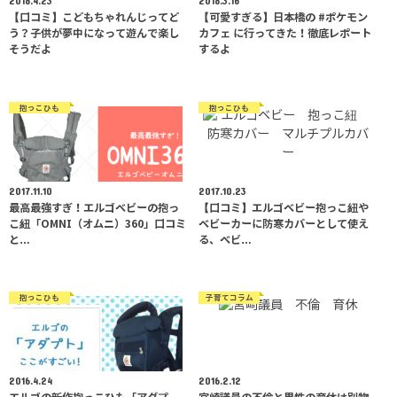
2018.4.23
2018.3.16
【口コミ】こどもちゃれんじってど
【可愛すぎる】日本橋の #ポケモン
う？子供が夢中になって遊んで楽し
カフェ に行ってきた！徹底レポート
そうだよ
するよ
抱っこひも
抱っこひも
2017.11.10
2017.10.23
最高最強すぎ！エルゴベビーの抱っ
【口コミ】エルゴベビー抱っこ紐や
こ紐「OMNI（オムニ）360」口コミ
ベビーカーに防寒カバーとして使え
と…
る、ベビ…
抱っこひも
子育てコラム
2016.4.24
2016.2.12