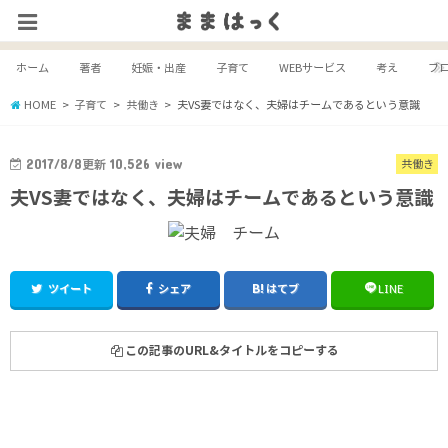
ホーム
著者
妊娠・出産
子育て
WEBサービス
考え
ブ
HOME
子育て
共働き
夫VS妻ではなく、夫婦はチームであるという意識
2017/8/8
更新
10,526
view
共働き
夫VS妻ではなく、夫婦はチームであるという意識
ツイート
シェア
はてブ
LINE
この記事のURL&タイトルをコピーする