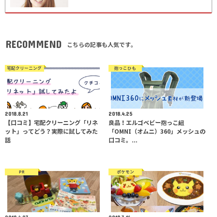
RECOMMEND
こちらの記事も人気です。
宅配クリーニング
抱っこひも
2018.8.21
2018.4.25
【口コミ】宅配クリーニング「リネ
良品！エルゴベビー抱っこ紐
ット」ってどう？実際に試してみた
「OMNI（オムニ）360」メッシュの
話
口コミ。…
PR
ポケモン