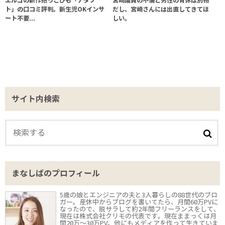
エルゴの新作抱っこひも「アダプ
宮崎議員の不倫と男性の育休は別物
ト」の口コミ評判。新生児OKインサ
だし、宮崎さんには出直してきてほ
ート不要…
しい。
サイト内検索
まなしばのプロフィール
5歳の娘とエンジニアの夫と3人暮らしの88世代のブロ
ガー。産休中からブログを書いてたら、月間60万PVに
なったので、脱サラして約2年間フリーランスをして、
現在は株式会社クリモの代表です。現在ままっくは月
間20万〜30万PV。他にもメディアを作って生きていま