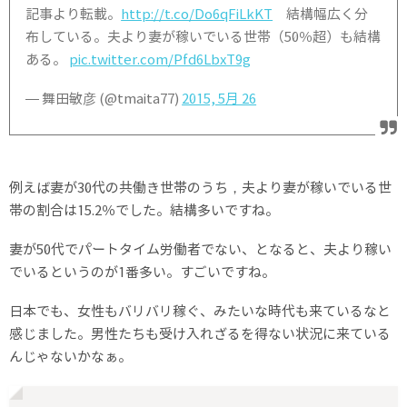
記事より転載。
http://t.co/Do6qFiLkKT
結構幅広く分
布している。夫より妻が稼いでいる世帯（50％超）も結構
ある。
pic.twitter.com/Pfd6LbxT9g
— 舞田敏彦 (@tmaita77)
2015, 5月 26
例えば妻が30代の共働き世帯のうち，夫より妻が稼いでいる世
帯の割合は15.2％でした。結構多いですね。
妻が50代でパートタイム労働者でない、となると、夫より稼い
でいるというのが1番多い。すごいですね。
日本でも、女性もバリバリ稼ぐ、みたいな時代も来ているなと
感じました。男性たちも受け入れざるを得ない状況に来ている
んじゃないかなぁ。