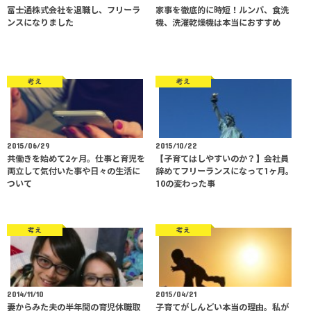
富士通株式会社を退職し、フリーラ
家事を徹底的に時短！ルンバ、食洗
ンスになりました
機、洗濯乾燥機は本当におすすめ
考え
考え
2015/06/29
2015/10/22
共働きを始めて2ヶ月。仕事と育児を
【子育てはしやすいのか？】会社員
両立して気付いた事や日々の生活に
辞めてフリーランスになって1ヶ月。
ついて
10の変わった事
考え
考え
2014/11/10
2015/04/21
妻からみた夫の半年間の育児休職取
子育てがしんどい本当の理由。私が