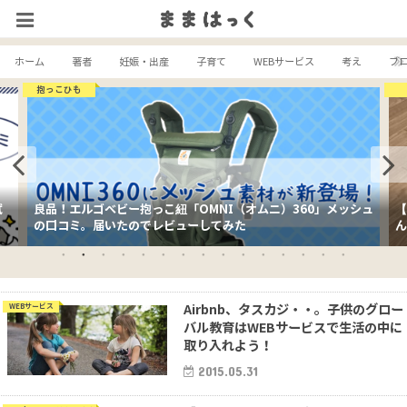
ホーム
著者
妊娠・出産
子育て
WEBサービス
考え
ブ
抱っこひも
試
良品！エルゴベビー抱っこ紐「OMNI（オムニ）360」メッシュ
【
の口コミ。届いたのでレビューしてみた
ん
Airbnb、タスカジ・・。子供のグロー
WEBサービス
バル教育はWEBサービスで生活の中に
取り入れよう！
2015.05.31