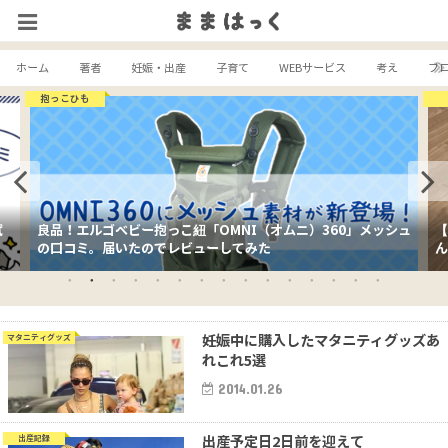
ホーム
著者
妊娠・出産
子育て
WEBサービス
考え
ブ
抱っこひも
試
良品！エルゴベビー抱っこ紐「OMNI（オムニ）360」メッシュ
【
の口コミ。届いたのでレビューしてみた
ん
妊娠中に購入したマタニティグッズあ
マタニティグッズ
れこれ5選
2014.01.26
出産予定日2日前を迎えて
出産記録