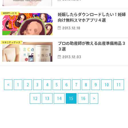
妊娠したらダウンロードしたい！妊婦
WEBサービス
向け無料スマホアプリ４選
2013.12.18
プロの助産師が教える出産準備用品３
マタニティグッズ
３選
2013.12.03
<
1
2
3
4
5
6
7
8
9
10
11
12
13
14
15
16
>