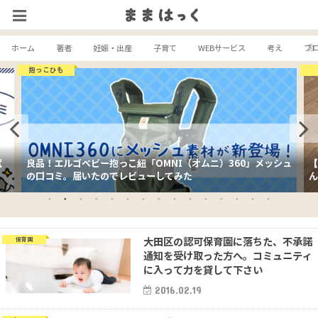
ホーム
著者
妊娠・出産
子育て
WEBサービス
考え
ブ
抱っこひも
試
良品！エルゴベビー抱っこ紐「OMNI（オムニ）360」メッシュ
【
の口コミ。届いたのでレビューしてみた
ん
大田区の認可保育園に落ちた、不承諾
保育園
通知を受け取った方へ。コミュニティ
に入って力を貸して下さい
2016.02.19