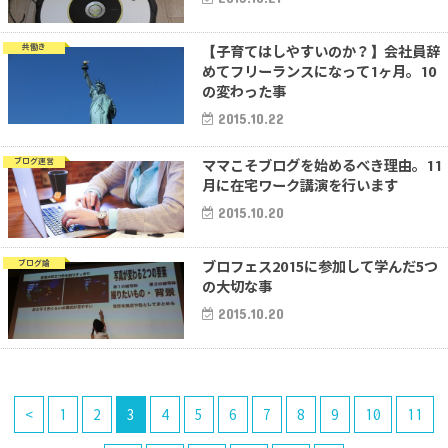
【子育てはしやすいのか？】会社員辞
共働き
めてフリーランスになって1ヶ月。10
の変わった事
2015.10.22
ママこそブログを始めるべき理由。11
ブログ運営
月に在宅ワーク講演を行います
2015.10.20
ブロフェス2015に参加して学んだ5つ
ブログ論
の大切な事
2015.10.20
<
1
2
3
4
5
6
7
8
9
10
11