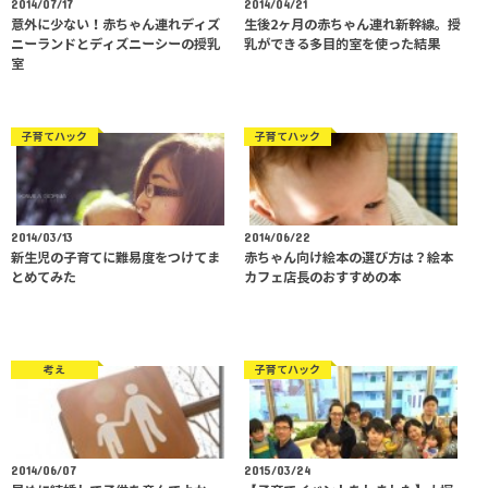
2014/07/17
2014/04/21
意外に少ない！赤ちゃん連れディズ
生後2ヶ月の赤ちゃん連れ新幹線。授
ニーランドとディズニーシーの授乳
乳ができる多目的室を使った結果
室
子育てハック
子育てハック
2014/03/13
2014/06/22
新生児の子育てに難易度をつけてま
赤ちゃん向け絵本の選び方は？絵本
とめてみた
カフェ店長のおすすめの本
考え
子育てハック
2014/06/07
2015/03/24