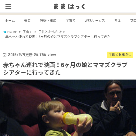
ホーム
著者
妊娠・出産
子育て
WEBサービス
考え
ブ
HOME
子育て
子供とお出かけ
赤ちゃん連れで映画！6ヶ月の娘とママズクラブシアターに行ってきた
2015/2/9
更新
26,756
view
子供とお出かけ
赤ちゃん連れで映画！6ヶ月の娘とママズクラブ
シアターに行ってきた