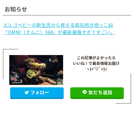
お知らせ
エルゴベビーの新生児から使える前向抱き抱っこ紐
「OMNI（オムニ）360」が最新最強すぎてすごい。
この記事がよかったら
いいね！で最新情報お届け
ヽ(=´▽`=)ﾉ
フォロー
友だち追加