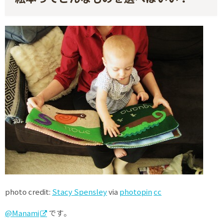
photo credit:
Stacy Spensley
via
photopin
cc
@Manami
です。