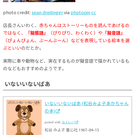
photo credit:
sean dreilinger
via
photopin
cc
店長さんいわく、
赤ちゃんはストーリーものを読んであげるの
ではなく、
『擬態語』
（ぴりぴり、わくわく）や
『擬音語』
（ぴょんぴょん、ぶーんぶーん）などを表現している絵本を選
ぶといい
のだとか。
実際に車や動物など、実在するものが擬音語で描かれているも
のなどもおすすめのようです。
いないいないばあ
いないいないばあ (松谷みよ子あかちゃん
の本)
posted with
ヨメレバ
松谷 みよ子 童心社 1967-04-15