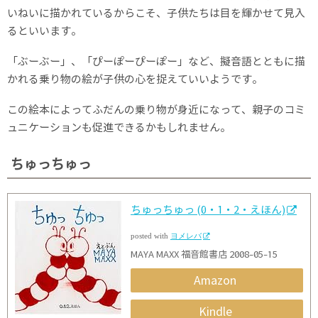
いねいに描かれているからこそ、子供たちは目を輝かせて見入
るといいます。
「ぶーぶー」、「ぴーぽーぴーぽー」など、擬音語とともに描
かれる乗り物の絵が子供の心を捉えていいようです。
この絵本によってふだんの乗り物が身近になって、親子のコミ
ュニケーションも促進できるかもしれません。
ちゅっちゅっ
ちゅっちゅっ (0・1・2・えほん)
posted with
ヨメレバ
MAYA MAXX 福音館書店 2008-05-15
Amazon
Kindle