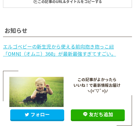
この記事のURL&タイトルをコピーする
お知らせ
エルゴベビーの新生児から使える前向抱き抱っこ紐
「OMNI（オムニ）360」が最新最強すぎてすごい。
この記事がよかったら
いいね！で最新情報お届け
ヽ(=´▽`=)ﾉ
フォロー
友だち追加