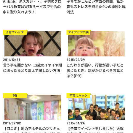
Airbnb、タスカジ・・。子供のグロ
子育てがしんどい本当の理由。私が
ーバル教育はWEBサービスで生活の
育児ストレスを抱えた4つの原因と解
中に取り入れよう！
消法
子育てハック
タイアップ広告
2014/12/28
2015/09/29
言う事を聞かない…2歳のイヤイヤ期
こだわりが強い、行動が遅い子だと
に困ったらとりあえず試したい方法
感じたとき、親がかけるべき言葉と
は？[PR]
PR
子育てハック
2019/07/02
2015/03/24
【口コミ】池の平ホテルのプリキュ
【子育てイベントをしました】大塚