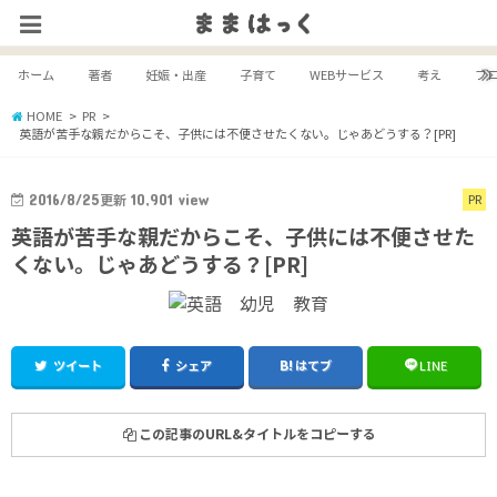
ホーム
著者
妊娠・出産
子育て
WEBサービス
考え
ブ
HOME
PR
英語が苦手な親だからこそ、子供には不便させたくない。じゃあどうする？[PR]
2016/8/25
更新
10,901
view
PR
英語が苦手な親だからこそ、子供には不便させた
くない。じゃあどうする？[PR]
ツイート
シェア
はてブ
LINE
この記事のURL&タイトルをコピーする