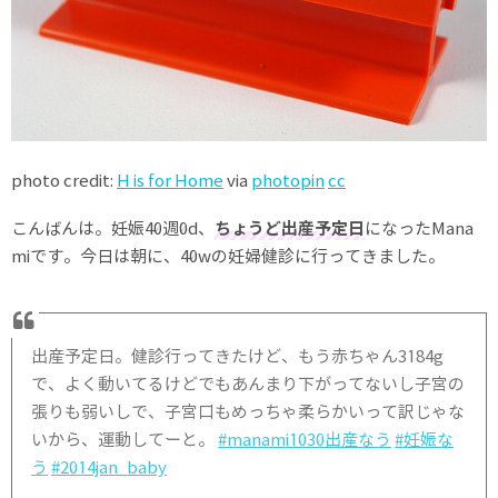
photo credit:
H is for Home
via
photopin
cc
こんばんは。妊娠40週0d、
ちょうど出産予定日
になったMana
miです。今日は朝に、40wの妊婦健診に行ってきました。
出産予定日。健診行ってきたけど、もう赤ちゃん3184g
で、よく動いてるけどでもあんまり下がってないし子宮の
張りも弱いしで、子宮口もめっちゃ柔らかいって訳じゃな
いから、運動してーと。
#manami1030出産なう
#妊娠な
う
#2014jan_baby