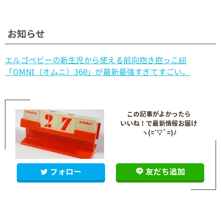
お知らせ
エルゴベビーの新生児から使える前向抱き抱っこ紐
「OMNI（オムニ）360」が最新最強すぎてすごい。
この記事がよかったら
いいね！で最新情報お届け
ヽ(=´▽`=)ﾉ
フォロー
友だち追加