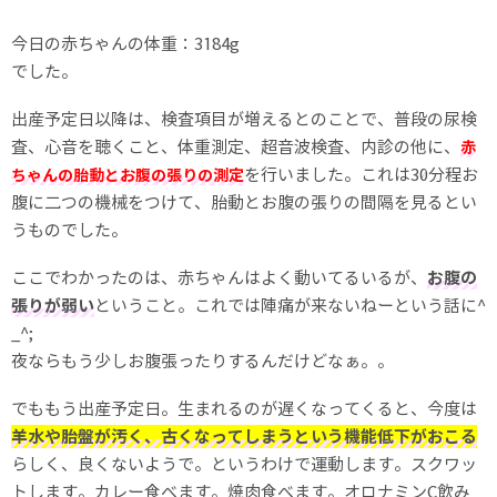
今日の赤ちゃんの体重：3184g
でした。
出産予定日以降は、検査項目が増えるとのことで、普段の尿検
査、心音を聴くこと、体重測定、超音波検査、内診の他に、
赤
を行いました。これは30分程お
ちゃんの胎動とお腹の張りの測定
腹に二つの機械をつけて、胎動とお腹の張りの間隔を見るとい
うものでした。
ここでわかったのは、赤ちゃんはよく動いてるいるが、
お腹の
張りが弱い
ということ。これでは陣痛が来ないねーという話に^
_^;
夜ならもう少しお腹張ったりするんだけどなぁ。。
でももう出産予定日。生まれるのが遅くなってくると、今度は
羊水や胎盤が汚く、古くなってしまうという機能低下がおこる
らしく、良くないようで。というわけで運動します。スクワッ
トします。カレー食べます。焼肉食べます。オロナミンC飲み