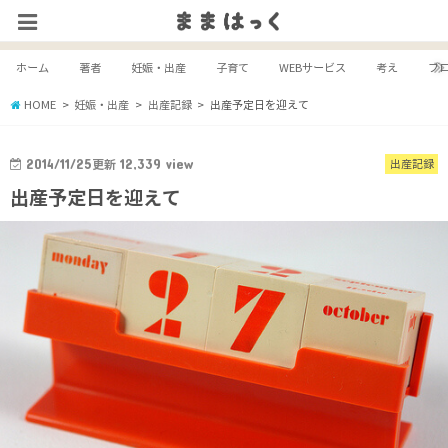
ホーム
著者
妊娠・出産
子育て
WEBサービス
考え
ブ
HOME
妊娠・出産
出産記録
出産予定日を迎えて
2014/11/25
更新
12,339
view
出産記録
出産予定日を迎えて