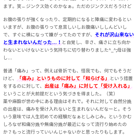
ます。笑←ジンクス効くのかなぁ。ただのジンクスだろうけど
お腹の張りが強くなったり、定期的になると陣痛に変わるとい
いますが、お腹の張りって息苦しいしお腹痛いししんどいし
それが沢山来ない
で、すぐに横になって嫌がってたのですが、
と生まれないんだった…！
と自覚し、辛さ、痛さに立ち向か
わないといけないという気持ちに切り替わりました^_^;母は強
し…
普通「痛み」って、例えば骨折でも、怪我でも、何でもそうだ
「痛み」というものに対して「和らげる」
けど、
という措置
出産は「痛み」に対して「受け入れる」
をするのに対して、
ということが大前提だという気づきを得ました。（笑）
薬や麻酔が世の中にある理由はそれで。それに対して自然分娩
の出産は、痛みを受け入れないと生まれないんだなーと。そう
いう意味では人生初めての経験だなぁとしみじみ。というかむ
しろなぜ和痛分娩や無痛分娩が最近になって流行り始めたの
か？もっと流行っていいんじゃないかと思ったりもします。