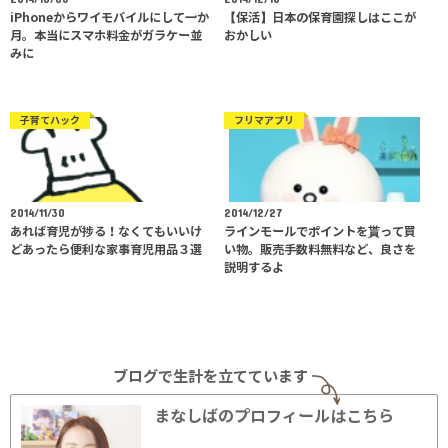
iPhoneからワイモバイルにして一か
【保活】日本の保育園探しはここが
月。本当にスマホ料金がガラケー並
おかしい
みに
子育てハック
フリマアプリ
2014/11/30
2014/12/27
あれば育児が捗る！なくてもいいけ
ラインモールでポイントを貰って買
どあったら便利な家事育児用品３選
い物。販売手数料無料など、良さを
説明するよ
ブログで生計を立てています
まなしばのプロフィールはこちら