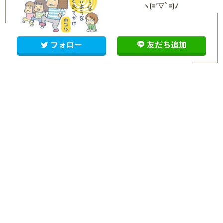
ヽ(=´▽`=)ﾉ
フォロー
友だち追加