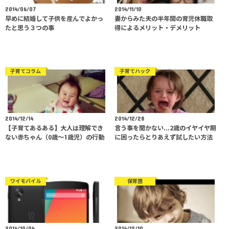
2014/06/07
2014/11/10
早めに結婚して子供を産んでよかっ
妻からみた夫の半年間の育児休職取
たと思う３つの事
得によるメリット・デメリット
子育てコラム
子育てハック
2014/12/14
2014/12/28
【子育てあるある】大人は理解でき
言う事を聞かない…2歳のイヤイヤ期
ない赤ちゃん（0歳〜1歳児）の行動
に困ったらとりあえず試したい方法
ワイモバイル
保育園
2014/10/06
2014/12/10