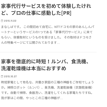
家事代行サービスを初めて体験したけれ
ど、プロの仕事に感動した[PR]
2015.11.02
まなしばです。 この間初めて自宅に、NTTドコモの家のあんしんパ
ートナーというサービスの1つである「家事代行サービス」に来て
もらい、体験取材というものを受けました。 その取材はドコモさ
んの特集ページにて公開されております…
家事を徹底的に時短！ルンバ、食洗機、
洗濯乾燥機は本当におすすめ
2015.10.27
時短家電として有名な、共働き家庭の三種の神器をご存知でしょう
か。掃除ロボット（ルンバ）、食洗機、洗濯乾燥機（衣類乾燥機）
です。自動で掃除、食器洗い、洗濯をしてくれる家電たちですね。
我が家はこの間、やっとこの三種の神器が…