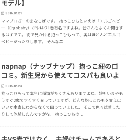
モデル】
2016.01.21
ママブロガーのまなしばです。 抱っこひもといえば「エルゴベビ
ー（Ergobaby）がやはり1番有名ですよね。皆さんもよくお聞きす
るはずです。 街で見かける抱っこひもって、実はほとんどエルゴ
ベビーだったりします。 そんなエ…
napnap（ナップナップ）抱っこ紐の口
コミ。新生児から使えてコスパも良いよ
2015.12.24
抱っこひもって本当に種類がたくさんありますよね。娘もいまやも
うすぐ2歳ですくすく育っていますが、どんな抱っこひもを買えば
いいか本当にわからなくて困っていました。 そこで色々試着した
りして体験したんですがね。 抱っこひもの…
夫VS妻ではなく、夫婦はチームであると