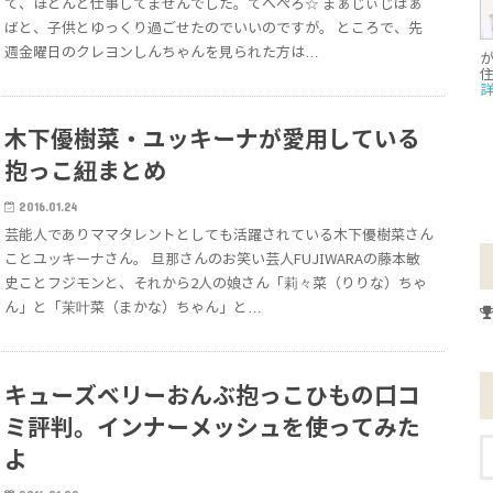
て、ほとんど仕事してませんでした。てへぺろ☆ まぁじぃじばぁ
ばと、子供とゆっくり過ごせたのでいいのですが。 ところで、先
週金曜日のクレヨンしんちゃんを見られた方は…
が
木下優樹菜・ユッキーナが愛用している
抱っこ紐まとめ
2016.01.24
芸能人でありママタレントとしても活躍されている木下優樹菜さん
ことユッキーナさん。 旦那さんのお笑い芸人FUJIWARAの藤本敏
史ことフジモンと、それから2人の娘さん「莉々菜（りりな）ちゃ
ん」と「茉叶菜（まかな）ちゃん」と…
キューズベリーおんぶ抱っこひもの口コ
ミ評判。インナーメッシュを使ってみた
よ