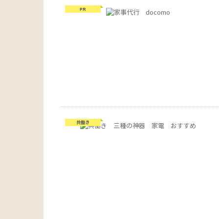
PR
共働き