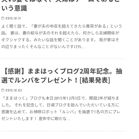
いう意識
2015.12.11
よく聞く話で、「妻が夫の年収を超えてきたら衝突がある」という
話。 要は、妻の給与が夫のそれを超えたら、何かしら夫婦関係が
ギクシャクする、みたいな話を聞くことがあります。 我が家はそ
の辺りまったくそんなことがないんですけれ…
【感謝】ままはっくブログ2周年記念。抽
選でルンバをプレゼント！[結果発表]
2015.12.03
「ままはっく」ブログも本日2015年12月3日で、開設2年が経ちま
した。 それを記念して、日頃ブログを読んでいただいている方に
感謝を込めて、お掃除ロボット「ルンバ」を抽選で1名の方にプレ
ゼントいたします！ 産休中に暇だな…