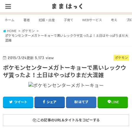
ホーム
著者
妊娠・出産
子育て
WEBサービス
考え
ブ
HOME
ポケモン
ポケモンセンターメガトーキョーで黒いレックウザ貰ったよ！土日はやっぱりまだ大
混雑
2015/3/24
更新
5,173
view
ポケモン
ポケモンセンターメガトーキョーで黒いレックウ
ザ貰ったよ！土日はやっぱりまだ大混雑
ツイート
シェア
はてブ
LINE
この記事のURL&タイトルをコピーする