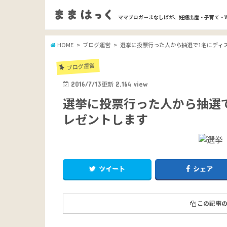
ママブロガーまなしばが、妊娠出産・子育て・
HOME
ブログ運営
選挙に投票行った人から抽選で1名にディ
ブログ運営
2016/7/13
更新
2,164
view
選挙に投票行った人から抽選
レゼントします
ツイート
シェア
この記事の