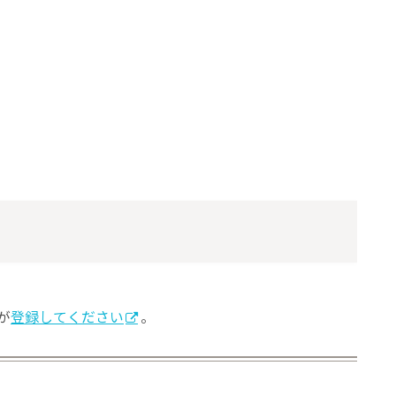
が
登録してください
。