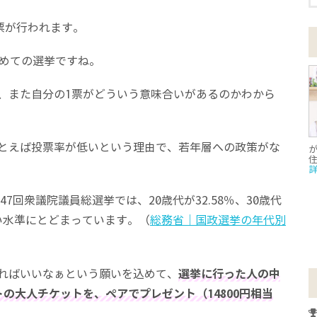
票が行われます。
じめての選挙ですね。
、また自分の1票がどういう意味合いがあるのかわから
とえば投票率が低いという理由で、若年層への政策がな
が
7回衆議院議員総選挙では、20歳代が32.58％、30歳代
低い水準にとどまっています。（
総務省｜国政選挙の年代別
ればいいなぁという願いを込めて、
選挙に行った人の中
の大人チケットを、ペアでプレゼント（14800円相当