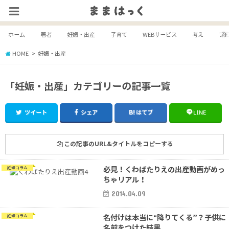
ホーム
著者
妊娠・出産
子育て
WEBサービス
考え
ブ
HOME
妊娠・出産
「妊娠・出産」カテゴリーの記事一覧
ツイート
シェア
はてブ
LINE
この記事のURL&タイトルをコピーする
必見！くわばたりえの出産動画がめっ
妊娠コラム
ちゃリアル！
2014.04.09
名付けは本当に“降りてくる”？子供に
妊娠コラム
名前をつけた結果