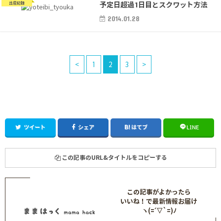
予定日超過1日目とスクワット方法
出産記録
2014.01.28
<
1
2
3
>
ツイート
シェア
はてブ
LINE
この記事のURL&タイトルをコピーする
この記事がよかったら
いいね！で最新情報お届け
ヽ(=´▽`=)ﾉ