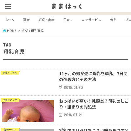
ホーム
著者
妊娠・出産
子育て
WEBサービス
考え
ブ
HOME
タグ : 母乳育児
TAG
母乳育児
11ヶ月の娘が遂に母乳を卒乳。7日間
子育てコラム
の進め方とその方法
2015.01.23
おっぱいが痛い！乳腺炎？母乳のしこ
子育てハック
り・詰まりの対処法
2014.07.21
授乳中の目薬はあり？点眼薬をさすと
妊娠ハック