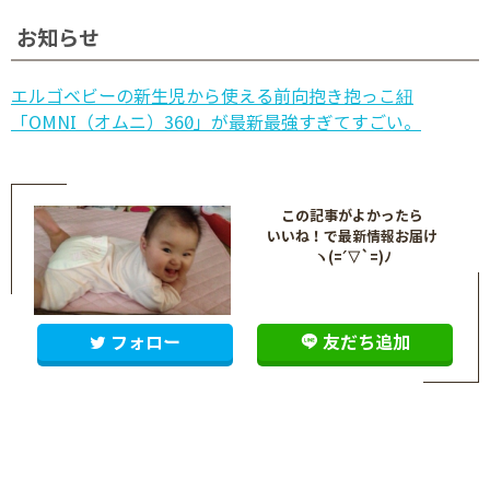
お知らせ
エルゴベビーの新生児から使える前向抱き抱っこ紐
「OMNI（オムニ）360」が最新最強すぎてすごい。
この記事がよかったら
いいね！で最新情報お届け
ヽ(=´▽`=)ﾉ
フォロー
友だち追加