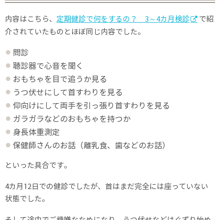
内容はこちら、
定期健診で何をするの？ 3～4カ月検診
で紹
介されていたものとほぼ同じ内容でした。
問診
聴診器で心音を聞く
おもちゃを目で追うか見る
うつ伏せにして首すわりを見る
仰向けにして両手を引っ張り首すわりを見る
ガラガラなどのおもちゃを持つか
身長体重測定
保健師さんのお話（離乳食、歯などのお話）
といった具合です。
4カ月12日での健診でしたが、首はまだ完全には座っていない
状態でした。
そして途中でご機嫌ななめになり、うつ伏せなどはぐずり始め