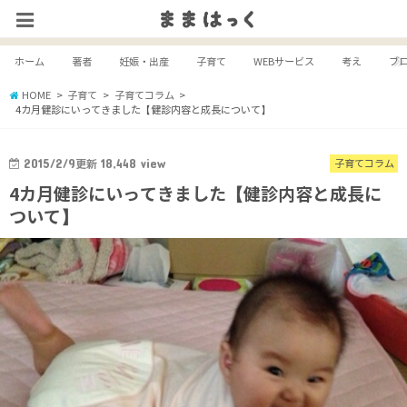
ホーム
著者
妊娠・出産
子育て
WEBサービス
考え
ブ
HOME
子育て
子育てコラム
4カ月健診にいってきました【健診内容と成長について】
2015/2/9
更新
18,448
view
子育てコラム
4カ月健診にいってきました【健診内容と成長に
ついて】