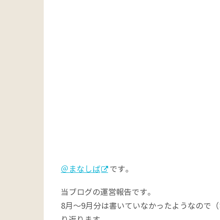
＠まなしば
です。
当ブログの運営報告です。
8月〜9月分は書いていなかったようなので
り返ります。