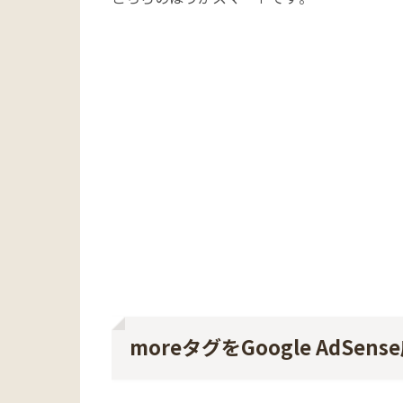
moreタグをGoogle AdSen