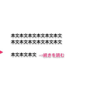
g
h
t
e
r
に
つ
い
て