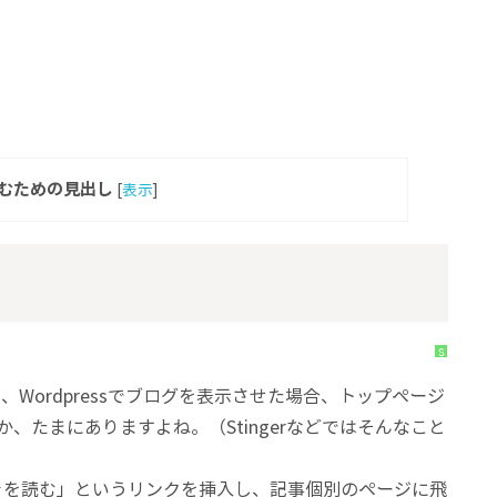
むための見出し
[
表示
]
S
y
n
t
、Wordpressでブログを表示させた場合、トップページ
a
x
、たまにありますよね。（Stingerなどではそんなこと
H
i
g
h
l
続きを読む」というリンクを挿入し、記事個別のページに飛
i