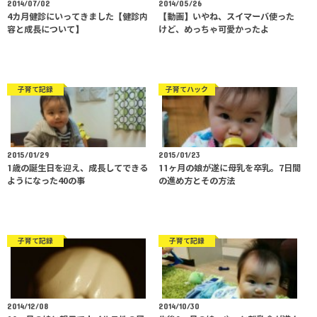
2014/07/02
2014/05/26
4カ月健診にいってきました【健診内
【動画】いやね、スイマーバ使った
容と成長について】
けど、めっちゃ可愛かったよ
子育て記録
子育てハック
2015/01/29
2015/01/23
1歳の誕生日を迎え、成長してできる
11ヶ月の娘が遂に母乳を卒乳。7日間
ようになった40の事
の進め方とその方法
子育て記録
子育て記録
2014/12/08
2014/10/30