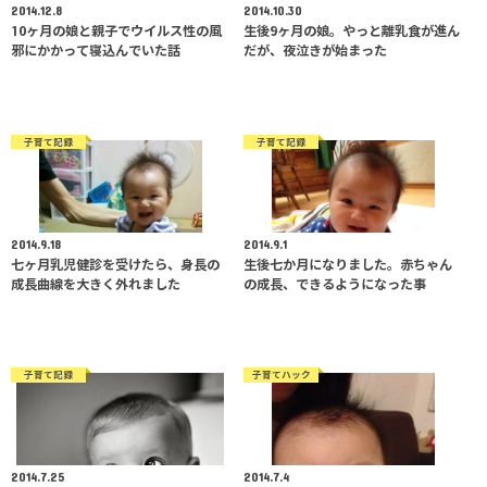
2014.12.8
2014.10.30
10ヶ月の娘と親子でウイルス性の風
生後9ヶ月の娘。やっと離乳食が進ん
邪にかかって寝込んでいた話
だが、夜泣きが始まった
子育て記録
子育て記録
2014.9.18
2014.9.1
七ヶ月乳児健診を受けたら、身長の
生後七か月になりました。赤ちゃん
成長曲線を大きく外れました
の成長、できるようになった事
子育て記録
子育てハック
2014.7.25
2014.7.4