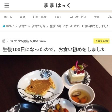
ホーム
著者
妊娠・出産
子育て
WEBサービス
考え
ブ
HOME
子育て
子育て記録
生後100日になったので、お食い初めをしました
2014/11/25
更新
5,851
view
子育て記録
生後100日になったので、お食い初めをしました