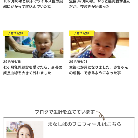
10ヶ月の娘と親子でウイルス性の風
生後9ヶ月の娘。やっと離乳食が進ん
邪にかかって寝込んでいた話
だが、夜泣きが始まった
子育て記録
子育て記録
2014/09/18
2014/09/01
七ヶ月乳児健診を受けたら、身長の
生後七か月になりました。赤ちゃん
成長曲線を大きく外れました
の成長、できるようになった事
ブログで生計を立てています
まなしばのプロフィールはこちら