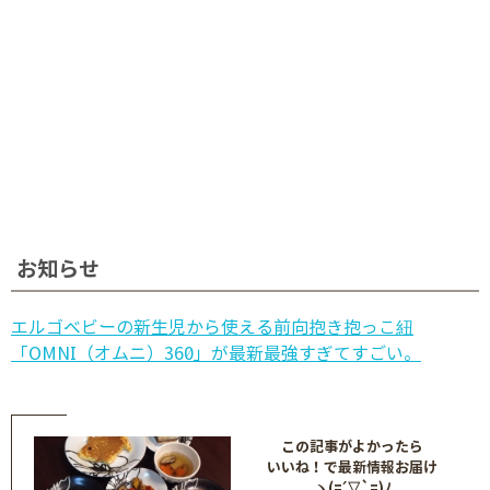
お知らせ
エルゴベビーの新生児から使える前向抱き抱っこ紐
「OMNI（オムニ）360」が最新最強すぎてすごい。
この記事がよかったら
いいね！で最新情報お届け
ヽ(=´▽`=)ﾉ