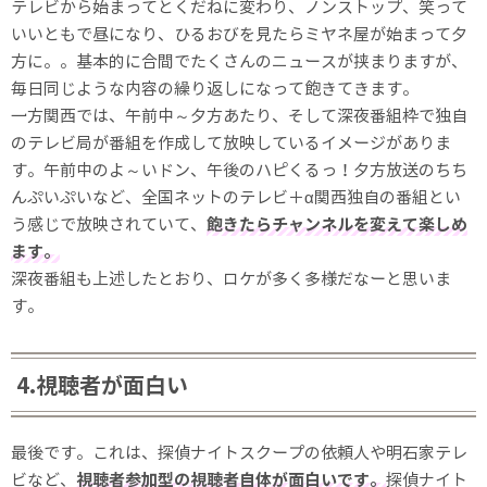
テレビから始まってとくだねに変わり、ノンストップ、笑って
いいともで昼になり、ひるおびを見たらミヤネ屋が始まって夕
方に。。基本的に合間でたくさんのニュースが挟まりますが、
毎日同じような内容の繰り返しになって飽きてきます。
一方関西では、午前中～夕方あたり、そして深夜番組枠で独自
のテレビ局が番組を作成して放映しているイメージがありま
す。午前中のよ～いドン、午後のハピくるっ！夕方放送のちち
んぷいぷいなど、全国ネットのテレビ＋α関西独自の番組とい
う感じで放映されていて、
飽きたらチャンネルを変えて楽しめ
ます。
深夜番組も上述したとおり、ロケが多く多様だなーと思いま
す。
4.視聴者が面白い
最後です。これは、探偵ナイトスクープの依頼人や明石家テレ
ビなど、
視聴者参加型の視聴者自体が面白いです。
探偵ナイト