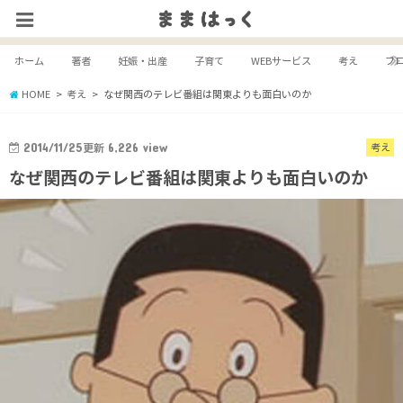
ホーム
著者
妊娠・出産
子育て
WEBサービス
考え
ブ
HOME
考え
なぜ関西のテレビ番組は関東よりも面白いのか
2014/11/25
更新
6,226
view
考え
なぜ関西のテレビ番組は関東よりも面白いのか