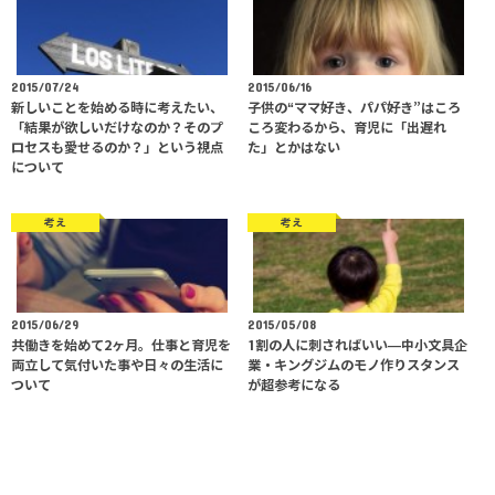
2015/07/24
2015/06/16
新しいことを始める時に考えたい、
子供の“ママ好き、パパ好き”はころ
「結果が欲しいだけなのか？そのプ
ころ変わるから、育児に「出遅れ
ロセスも愛せるのか？」という視点
た」とかはない
について
考え
考え
2015/06/29
2015/05/08
共働きを始めて2ヶ月。仕事と育児を
1割の人に刺さればいい―中小文具企
両立して気付いた事や日々の生活に
業・キングジムのモノ作りスタンス
ついて
が超参考になる