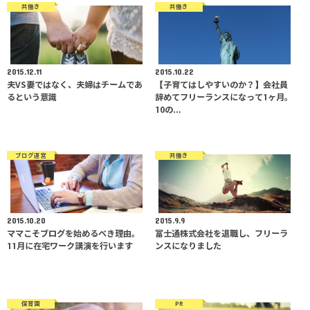
共働き
共働き
2015.12.11
2015.10.22
夫VS妻ではなく、夫婦はチームであ
【子育てはしやすいのか？】会社員
るという意識
辞めてフリーランスになって1ヶ月。
10の…
ブログ運営
共働き
2015.10.20
2015.9.9
ママこそブログを始めるべき理由。
富士通株式会社を退職し、フリーラ
11月に在宅ワーク講演を行います
ンスになりました
保育園
PR