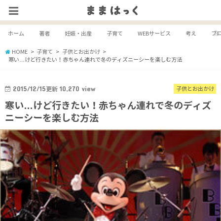
ホーム
著者
妊娠・出産
子育て
WEBサービス
考え
ブ
HOME
子育て
子供とお出かけ
寒い…けど行きたい！赤ちゃん連れで冬のディズニーシーを楽しむ方法
2015/12/15
更新
10,270
view
子供とお出かけ
寒い…けど行きたい！赤ちゃん連れで冬のディズ
ニーシーを楽しむ方法