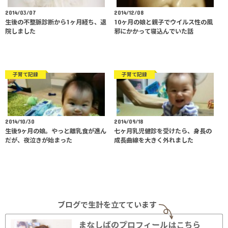
2014/03/07
2014/12/08
生後の不整脈診断から1ヶ月経ち、退
10ヶ月の娘と親子でウイルス性の風
院しました
邪にかかって寝込んでいた話
子育て記録
子育て記録
2014/10/30
2014/09/18
生後9ヶ月の娘。やっと離乳食が進ん
七ヶ月乳児健診を受けたら、身長の
だが、夜泣きが始まった
成長曲線を大きく外れました
ブログで生計を立てています
まなしばのプロフィールはこちら