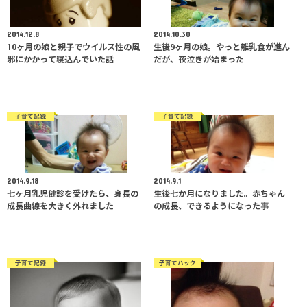
2014.12.8
2014.10.30
10ヶ月の娘と親子でウイルス性の風
生後9ヶ月の娘。やっと離乳食が進ん
邪にかかって寝込んでいた話
だが、夜泣きが始まった
子育て記録
子育て記録
2014.9.18
2014.9.1
七ヶ月乳児健診を受けたら、身長の
生後七か月になりました。赤ちゃん
成長曲線を大きく外れました
の成長、できるようになった事
子育て記録
子育てハック