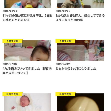
2015/01/23
2015/01/29
11ヶ月の娘が遂に母乳を卒乳。7日間
1歳の誕生日を迎え、成長してできる
の進め方とその方法
ようになった40の事
子育て記録
子育て記録
2014/07/02
2014/03/29
4カ月健診にいってきました【健診内
長女が生後2ヶ月になりました
容と成長について】
子育て記録
子育て記録