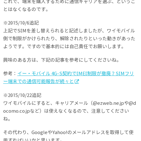
これで、端末を購入するために通信キャリアを選ぶ、というこ
とはなくなるのです。
※2015/10/6追記
上記でSIMを差し替えられると記述しましたが、ワイモバイル
側で制限がかけられたり、解除されたりといった動きがあった
ようです。ですので基本的には自己責任でお願いします。
興味のある方は、下記の記事を参考にしてくださいね。
参考：
イー・モバイル 4G-S契約でIMEI制限が撤廃？SIMフリ
ー端末での通信可能報告が続々と
※2015/10/22追記
ワイモバイルにすると、キャリアメール（@ezweb.ne.jpや@d
ocomo.co.jpなど）は使えなくなるので、注意してください
ね。
その代わり、GoogleやYahoo!のメールアドレスを取得して使
用すればいいかと思います。