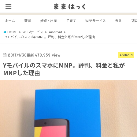
ホーム
著者
妊娠・出産
子育て
WEBサービス
考え
ブ
HOME
WEBサービス
Android
YモバイルのスマホにMNP。評判、料金と私がMNPした理由
2017/1/30
更新
470,959
view
Android
YモバイルのスマホにMNP。評判、料金と私が
MNPした理由