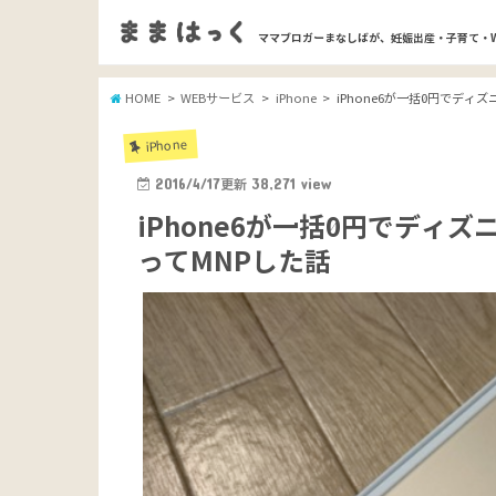
ママブロガーまなしばが、妊娠出産・子育て・
HOME
WEBサービス
iPhone
iPhone6が一括0円でデ
iPhone
2016/4/17
更新
38,271
view
iPhone6が一括0円でディ
ってMNPした話