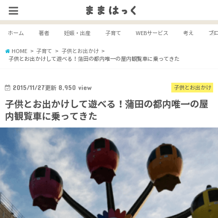
ホーム
著者
妊娠・出産
子育て
WEBサービス
考え
ブ
HOME
子育て
子供とお出かけ
子供とお出かけして遊べる！蒲田の都内唯一の屋内観覧車に乗ってきた
2015/11/27
更新
8,950
view
子供とお出かけ
子供とお出かけして遊べる！蒲田の都内唯一の屋
内観覧車に乗ってきた